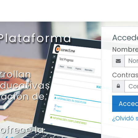
 Plataforma
Accede
Nombre
rrollan
Contra
educativas
mación de
Acce
¿Olvidó 
ofrece la