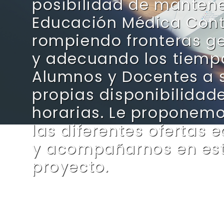
posibilidad de manten
Educación Médica Con
rompiendo fronteras g
y adecuando los tiemp
Alumnos y Docentes a 
propias disponibilidad
horarias. Le proponemo
las diferentes ofertas 
y acompañarnos en es
proyecto.