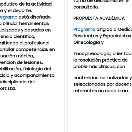
toma de decisiones en el
péutico de la actividad
consultorio.
ca y el deporte.
rograma
está diseñado
PROPUESTA ACADÉMICA
a brindar herramientas
Programa
dirigido a Médic
ualizadas y basadas en
Residentes y Especialistas
encia científica,
Ginecología y
itiendo al profesional
arrollar competencias en
Tocoginecología, orientad
luación médica,
la resolución práctica de
ención de lesiones,
problemas clínicos, con
bilitación, fisiología del
rcicio y acompañamiento
contenidos actualizados y
rdisciplinario del
seleccionados por docent
rtista.
referentes en cada área.