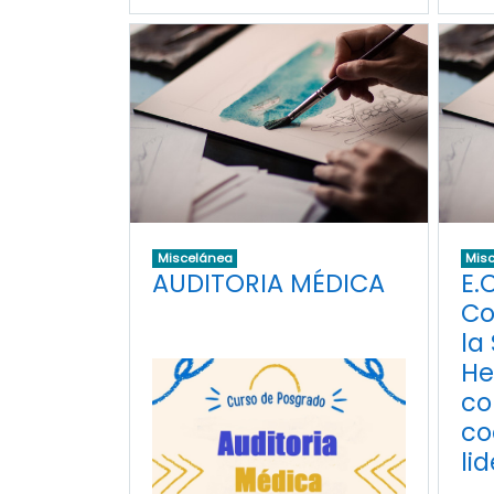
Miscelánea
Mis
AUDITORIA MÉDICA
E.C
Co
la
He
co
co
li