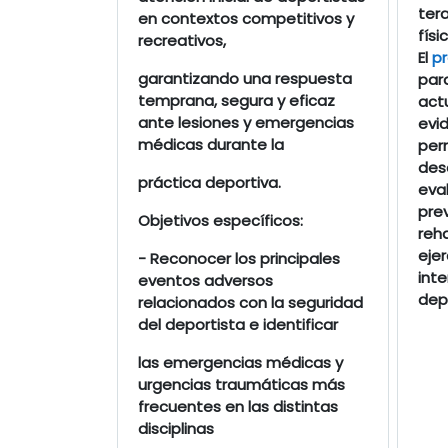
tera
en contextos competitivos y
físi
recreativos,
El
p
garantizando una respuesta
par
temprana, segura y eficaz
act
ante lesiones y emergencias
evid
médicas durante la
perm
des
práctica deportiva.
eva
prev
Objetivos específicos:
reha
eje
- Reconocer los principales
inte
eventos adversos
depo
relacionados con la seguridad
del deportista e identificar
las emergencias médicas y
urgencias traumáticas más
frecuentes en las distintas
disciplinas