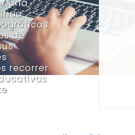
er una
tinua
eográficas
os de
sus
es
s recorrer
educativas
te