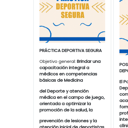
PRÁCTICA DEPORTIVA SEGURA
Objetivo general:
Brindar una
POS
capacitación integral a
DEP
médicos en competencias
básicas de Medicina
El 
Depo
del Deporte y atención
com
médica en el campo de juego,
aca
orientada a optimizar la
for
promoción de la salud, la
prof
int
prevención de lesiones y la
clín
atención inicial de deportistas