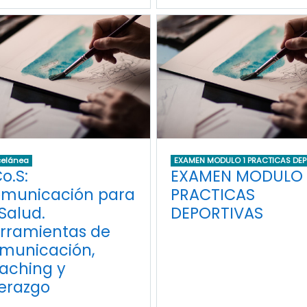
celánea
EXAMEN MODULO 1 PRACTICAS DEP
o.S:
EXAMEN MODULO 
municación para
PRACTICAS
 Salud.
DEPORTIVAS
rramientas de
municación,
aching y
derazgo