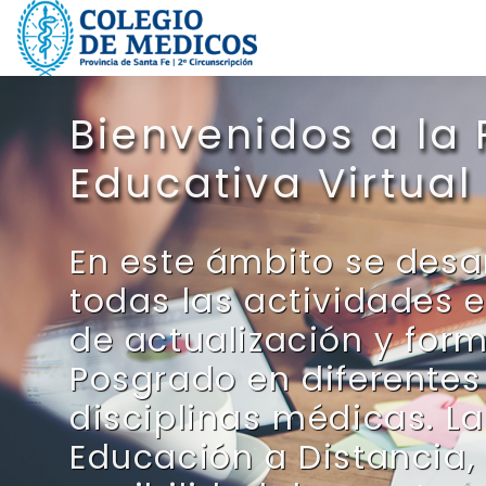
Salta al contenido principal
Bienvenidos a la
Educativa Virtual
En este ámbito se desa
todas las actividades 
de actualización y for
Posgrado en diferentes
disciplinas médicas. La
Educación a Distancia, 